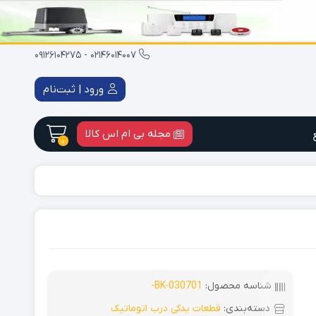
02146014007 - 09126104275
ورود | ثبت‌نام
مجله بی ام اس کالا
0
لوازم جان
دوربین بیسیم
شناسه محصول:
BK-030701-
دسته‌بندی:
قطعات یدکی درب اتوماتیک