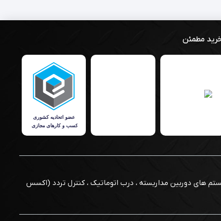
رید مطمئن
فاظتی است که از سال 1389 مشغول به تولید, طراحی و توزیع سیستم های دوربین مداربسته ، درب اتوماتیک ، کنترل تردد (اکسس