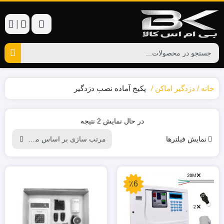
|
خانه
دزدگیر اماکن
پکیج آماده نصب دزدگیر
Sorted
در حال نمایش 2 نتیجه
by
نمایش فیلترها
popularity
٪6