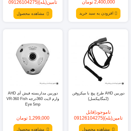
2,400,000
تومان
تامین(بله)|09126104275
قیمت
قیمت
فعلی:
اصلی:
افزودن به سبد خرید
مشاهده محصول
2,600,000
2,400,000
تومان
تومان.
بود.
دوربین AHD طرح پیچ با میکروفن
دوربین مداربسته فیش آی AHD
(2مگاپیکسل)
وارم لایت 360درجه VR-360 Fish
Eye 5mp
ناموجود|قابل
تامین(بله)|09126104275
1,299,000
تومان
مشاهده محصول
مشاهده محصول