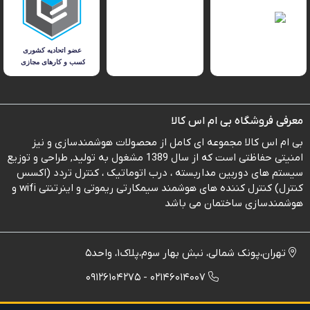
معرفی فروشگاه بی ام اس کالا
بی ام اس کالا مجموعه ای کامل از محصولات هوشمندسازی و نیز
امنیتی حفاظتی است که از سال 1389 مشغول به تولید, طراحی و توزیع
سیستم های دوربین مداربسته ، درب اتوماتیک ، کنترل تردد (اکسس
کنترل) کنترل کننده های هوشمند سیمکارتی ریموتی و اینرتنتی wifi و
هوشمندسازی ساختمان می باشد
تهران،پونک شمالی، نبش بهار سوم،پلاک1، واحد5
02146014007 - 09126104275