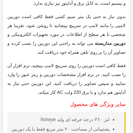
و بیسیم است, به کابل برق و آداپتور نیز نیازی ندارد.
بدون نیاز به حتی یک متر سیم کشی فقط کافی است دوربین
لامپی را مانند لامپ در سرپیچ بپیچانید تا روشن شود. تقریبا هر
شخصی با هر سطح از اطلاعات در مورد تجهیزات الکترونیکی و
دوربین مداربسته
می تواند به راحتی این دوربین را نصب کرده و
تصاویر آن را بر روی تلفن همراه خود دریافت کند.
فقط کافی است دوربین را روی سرپیچ لامپ بپیچید, نرم افزار آن
را نصب کنید, در نرم افزار مشخصات دوربین و رمز عبور را وارد
نمایید و سپس تصاویر را دریافت کنید. این دوربین حتی نیاز به
آداپتور هم ندارد و با برق 220 ولت AC کار میکند.
سایر ویژگی های محصول
لنز ٣۶٠ درجه حرفه ای واید fisheye
پشتیبانی از مساحت ۲۰ متر مربع فقط با یک دوربین