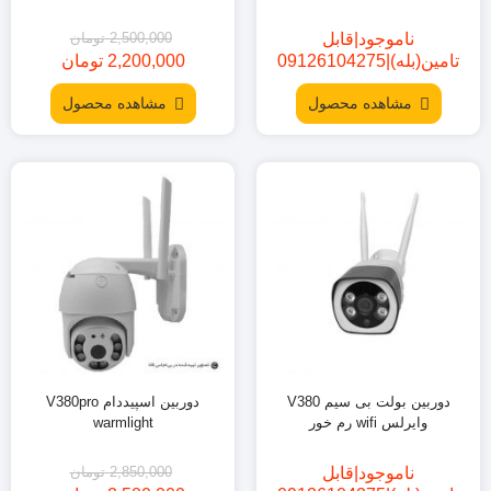
2,500,000
تومان
ناموجود|قابل
تامین(بله)|09126104275
2,200,000
تومان
قیمت
قیمت
فعلی:
اصلی:
مشاهده محصول
مشاهده محصول
2,500,000
2,200,000
تومان
تومان.
بود.
دوربین بولت بی سیم V380
دوربین اسپیددام V380pro
وایرلس wifi رم خور
warmlight
2,850,000
تومان
ناموجود|قابل