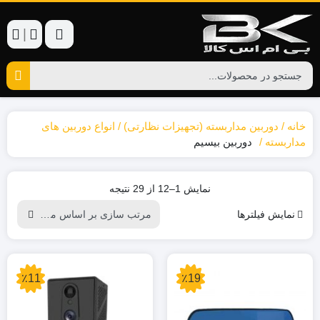
|
خانه
دوربین مداربسته (تجهیزات نظارتی)
انواع دوربین های
مداربسته
دوربین بیسیم
Sorted
نمایش 1–12 از 29 نتیجه
by
نمایش فیلترها
popularity
٪11
٪19