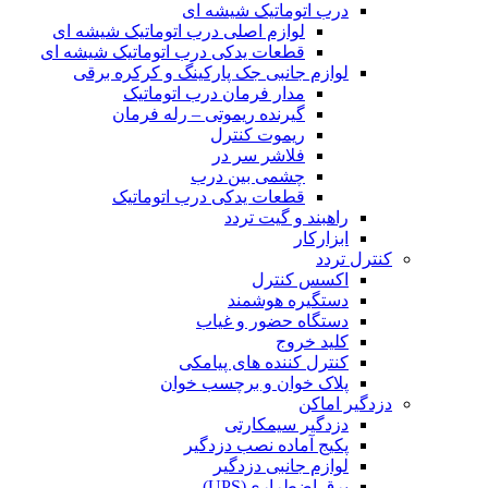
درب اتوماتیک شیشه ای
لوازم اصلی درب اتوماتیک شیشه ای
قطعات یدکی درب اتوماتیک شیشه ای
لوازم جانبی جک پارکینگ و کرکره برقی
مدار فرمان درب اتوماتیک
گیرنده ریموتی – رله فرمان
ریموت کنترل
فلاشر سر در
چشمی بین درب
قطعات یدکی درب اتوماتیک
راهبند و گیت تردد
ابزارکار
کنترل تردد
اکسس کنترل
دستگیره هوشمند
دستگاه حضور و غیاب
کلید خروج
کنترل کننده های پیامکی
پلاک خوان و برچسب خوان
دزدگیر اماکن
دزدگیر سیمکارتی
پکیج آماده نصب دزدگیر
لوازم جانبی دزدگیر
برق اضطراری(UPS)