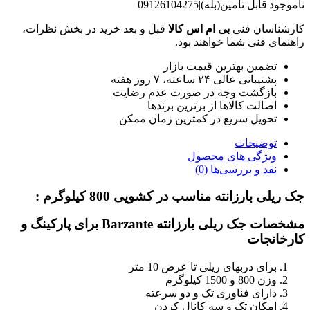
ناموجود|قابل تامین(بله)|09126104275
کارشناسان فنی
بی ام اس کالا
قبل و بعد خرید در بخش نظرات،
راهنمای فنی شما خواهند بود.
تضمین بهترین قیمت بازار
پشتیبانی عالی ۲۴ ساعته، ۷ روز هفته
بازگشت وجه در صورت عدم رضایت
اصالت کالاها از برترین برندها
تحویل سریع در کمترین زمان ممکن
توضیحات
ویژگی های محصول
نقد و بررسی‌ها (0)
جک ریلی بارزانته مناسب در کشویی 800 کیلوگرم :
مشخصات جک ریلی بارزانته Barzante برای پارکینگ و
کارخانجات
برای دربهای ریلی تا عرض 10 متر
وزن 800 و 1500 کیلوگرم
دارای فناوری تک و دو سرعته
امکان تک و سه کانال کردن