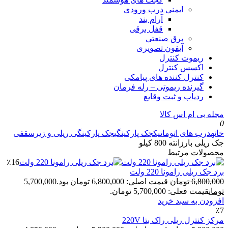
ایمنی درب ورودی
آرام بند
قفل برقی
برق صنعتی
آیفون تصویری
ریموت کنترل
اکسس کنترل
کنترل کننده های پیامکی
گیرنده ریموتی – رله فرمان
ردیاب و ثبت وقایع
مجله بی ام اس کالا
0
خانه
درب های اتوماتیک
جک پارکینگی
جک پارکینگی ریلی و زیرسقفی
جک ریلی بارزانته 800 کیلو
محصولات مرتبط
٪16
برد جک ریلی رامونا 220 ولت
6,800,000
تومان
قیمت اصلی: 6,800,000 تومان بود.
5,700,000
تومان
قیمت فعلی: 5,700,000 تومان.
افزودن به سبد خرید
٪7
مرکز کنترل ریلی راک بتا 220V