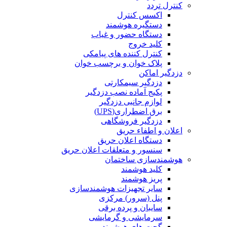
کنترل تردد
اکسس کنترل
دستگیره هوشمند
دستگاه حضور و غیاب
کلید خروج
کنترل کننده های پیامکی
پلاک خوان و برچسب خوان
دزدگیر اماکن
دزدگیر سیمکارتی
پکیج آماده نصب دزدگیر
لوازم جانبی دزدگیر
برق اضطراری(UPS)
دزدگیر فروشگاهی
اعلان و اطفاء حریق
دستگاه اعلان حریق
سنسور و متعلقات اعلان حریق
هوشمندسازی ساختمان
کلید هوشمند
پریز هوشمند
سایر تجهیزات هوشمندسازی
پنل (سرور) مرکزی
سایبان و پرده برقی
سرمایشی و گرمایشی
گجت های هوشمند