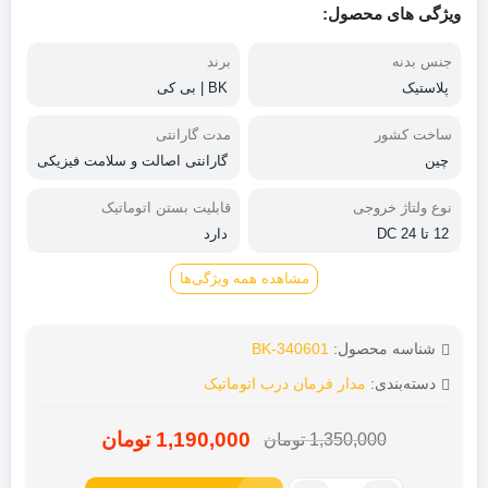
از 5 امتیاز
ویژگی های محصول:
مشتری
جنس بدنه
برند
پلاستیک
BK | بی کی
ساخت کشور
مدت گارانتی
چین
گارانتی اصالت و سلامت فیزیکی
کالا
نوع ولتاژ خروجی
قابلیت بستن اتوماتیک
12 تا 24 DC
دارد
مشاهده همه ویژگی‌ها
شناسه محصول:
BK-340601
دسته‌بندی:
مدار فرمان درب اتوماتیک
1,190,000
تومان
1,350,000
تومان
قیمت
قیمت
فعلی:
اصلی: