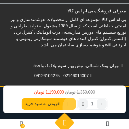
معرفی فروشگاه بی ام اس کالا
بی ام اس کالا مجموعه ای کامل از محصولات هوشمندسازی و نیز
امنیتی حفاظتی است که از سال 1389 مشغول به تولید, طراحی و
توزیع سیستم های دوربین مداربسته ، درب اتوماتیک ، کنترل تردد
(اکسس کنترل) کنترل کننده های هوشمند سیمکارتی ریموتی و
اینرتنتی wifi و هوشمندسازی ساختمان می باشد
تهران،پونک شمالی، نبش بهار سوم،پلاک1، واحد5
02146014007 - 09126104275
قیمت
قیمت
1,350,000
تومان
1,190,000
تومان
تمامی حقوق برای بی ام اس کالا محفوظ است.
فعلی:
اصلی:
تعداد:
افزودن به سبد خرید
1,350,000
1,190,000
مدار
تومان
تومان.
فرمان
بود.
و
برد
0