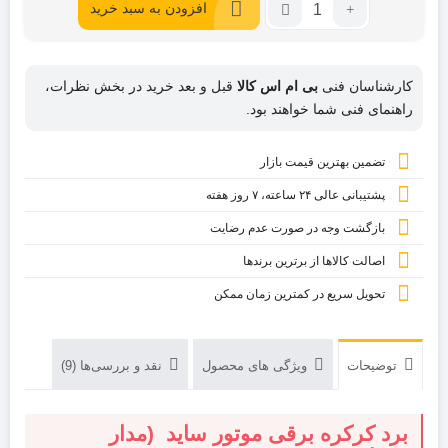
تعداد:
افزودن به سبد خرید
1,350,000
1,190,000
مدار
فرمان
تومان
تومان.
و
بود.
کارشناسان فنی
بی ام اس کالا
قبل و بعد خرید در بخش نظرات،
برد
راهنمای فنی شما خواهند بود.
موتور
ساید
تضمین بهترین قیمت بازار
کرکره
AC
پشتیبانی عالی ۲۴ ساعته، ۷ روز هفته
دو
بازگشت وجه در صورت عدم رضایت
ریموته
اصالت کالاها از برترین برندها
تحویل سریع در کمترین زمان ممکن
توضیحات
ویژگی های محصول
نقد و بررسی‌ها (9)
برد کرکره برقی موتور ساید (مدار