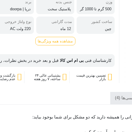
وزن
جنس بدنه
برند
500 گرم تا 1000 گر
پلاستیک سخت
درپا | doorpa
م
ساخت کشور
مدت گارانتی
نوع ولتاژ خروجی
چین
12 ماه
220 ولت AC
مشاهده همه ویژگی‌ها
کارشناسان فنی
بی ام اس کالا
قبل و بعد خرید در بخش نظرات، راه
تضمین بهترین قیمت
پشتیبانی عالی ۲۴
بازگشت وج
بازار
ساعته، ۷ روز هفته
عدم رضایت
‌ها (4)
انی را همیشه دارید که دو مشکل برای شما بوجود بیاید:
ریمون و پایین آوردن کرکره