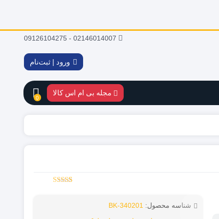
02146014007 - 09126104275
ورود | ثبت‌نام
مجله بی ام اس کالا
0
5.00
2
امتیاز
از 5 امتیاز
شناسه محصول:
BK-340201
مشتری