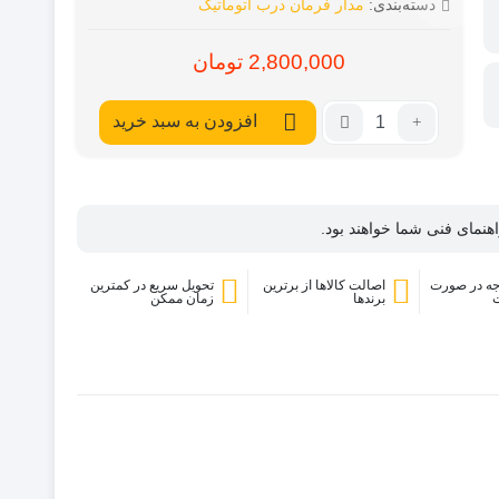
دسته‌بندی:
مدار فرمان درب اتوماتیک
2,800,000
تومان
تعداد:
افزودن به سبد خرید
برد
ساید
فول
کانال
نمای فنی شما خواهند بود.
درپا
ه در صورت
اصالت کالاها از برترین
تحویل سریع در کمترین
برندها
زمان ممکن