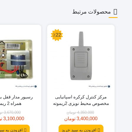
محصولات مرتبط
٪22
مرکز کنترل کرکره اسپانیایی
رسیور مدار قفل بر
مخصوص محیط نویزی 2ریموته
همراه 2 ریموت
4,350,000
تومان
3,670,000
تو
3,400,000
تومان
3,100,000
ت
قیمت
قیمت
قیم
قیم
فعلی:
اصلی:
فعلی
اصلی
افزودن به سبد خرید
افزودن به سب