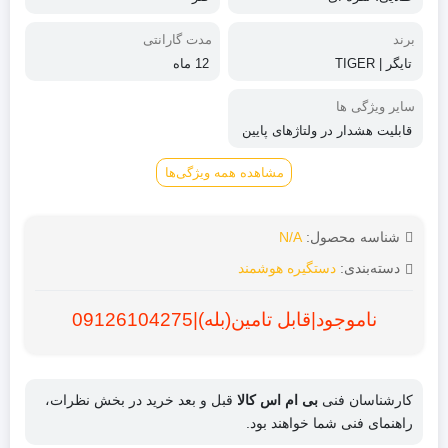
برند
مدت گارانتی
تایگر | TIGER
12 ماه
سایر ویژگی ها
قابلیت هشدار در ولتاژهای پایین
دارای قابلیت چک کردن رکوردها
ی دسترسی دارای نرم افزار چند
مشاهده همه ویژگی‌ها
زبانه
شناسه محصول:
N/A
دسته‌بندی:
دستگیره هوشمند
ناموجود|قابل تامین(بله)|09126104275
کارشناسان فنی
بی ام اس کالا
قبل و بعد خرید در بخش نظرات،
راهنمای فنی شما خواهند بود.