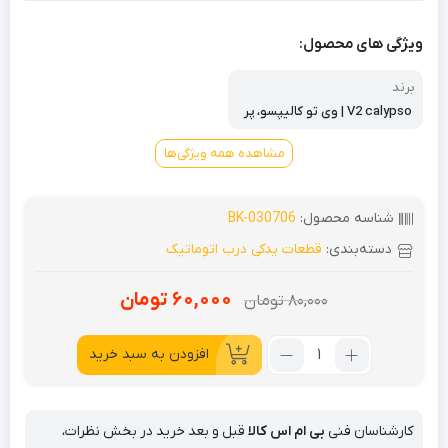
ویژگی های محصول:
برند
V2 calypso | وی تو کالیپسو، پر
شین پاور | persianpower، سوزو
کی | SUZUKI، سیماران | Simaran
مشاهده همه ویژگی‌ها
شناسه محصول:
BK-030706
دسته‌بندی:
قطعات یدکی درب اتوماتیک
60,000
تومان
80,000
تومان
قیمت
قیمت
فعلی:
اصلی:
تعداد:
افزودن به سبد خرید
80,000
60,000
آچار
تومان
تومان.
خلاص
کن
بود.
کارشناسان فنی
بی ام اس کالا
قبل و بعد خرید در بخش نظرات،
جک