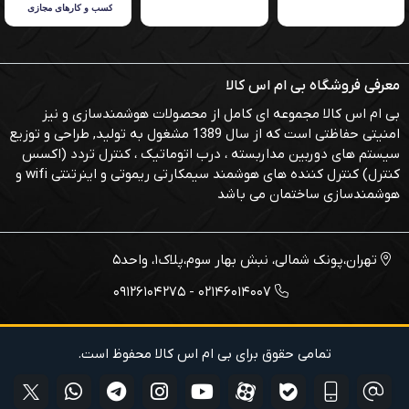
این محصول دارای 18 ماه گارانتی بوده که با 5 متر لوله مسی و
ارسال درب منزل رایگان قابل خرید از بی‌ام‌اس کالا می باشد.
معرفی فروشگاه بی ام اس کالا
راهنمای انتخاب ظرفیت مناسب کولرگازی
گاسونیک
بی ام اس کالا مجموعه ای کامل از محصولات هوشمندسازی و نیز
امنیتی حفاظتی است که از سال 1389 مشغول به تولید, طراحی و توزیع
ظرفیت
کولرگازی
مساحت برحسب متر مربع
سیستم های دوربین مداربسته ، درب اتوماتیک ، کنترل تردد (اکسس
نکته: در آخر از شما
کنترل) کنترل کننده های هوشمند سیمکارتی ریموتی و اینرتنتی wifi و
هوشمندسازی ساختمان می باشد
عزیزان بابت
32-37
9000
انتخاب این
37-41
10000
تهران،پونک شمالی، نبش بهار سوم،پلاک1، واحد5
محصول
02146014007 - 09126104275
41-50
12000
متشکریم و
خواهشمندیم
50-64
14000
تمامی حقوق برای بی ام اس کالا محفوظ است.
تمام سوالات فنی
64-91
18000
خود را تنها در