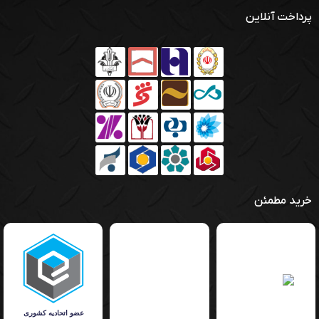
پرداخت آنلاین
موارد زیر اشاره کرد:
دارای عملکرد سرمایشی و همچنین گرمایشی
5متر لوله مسی رفت و برگشت عایق بندی شده
سازگار با آب و هواهای معتدل و گرم
دارای ریموت کنترل
کمپرسور T3
دارای حالت SLEEP
خرید مطمئن
18 ماه گارانتی
تکنولوژی پلاسمای سرد
گارانتی کولرگازی گاسونیک مدل 2924و ارسال
رایگان: