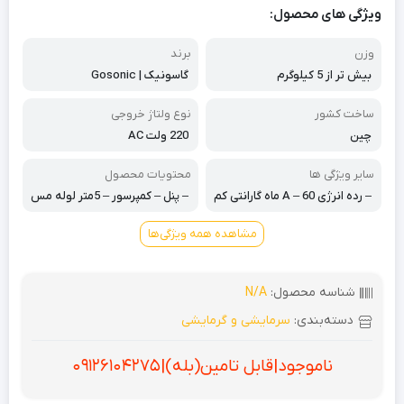
ویژگی های محصول:
وزن
برند
بیش تر از 5 کیلوگرم
گاسونیک | Gosonic
ساخت کشور
نوع ولتاژ خروجی
چین
220 ولت AC
سایر ویژگی ها
محتویات محصول
– رده انرژی A – 60 ماه گارانتی کم
– پنل – کمپرسور – 5متر لوله مس
پرسور – 18 ماه گارانتی پنل – کمپر
ی – راهنمای نصب – ضمانتنامه
سور نوع T3
مشاهده همه ویژگی‌ها
شناسه محصول:
N/A
دسته‌بندی:
سرمایشی و گرمایشی
ناموجود|قابل تامین(بله)|09126104275