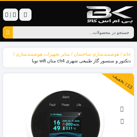
|
خانه
هوشمندسازی ساختمان
سایر تجهیزات هوشمندسازی
دتکتور و سنسور گاز طبیعی شهری ch4 متان wifi تویا
1
3
ت
خ
ف
ی
٪
ف