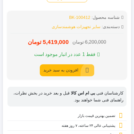
شناسه محصول:
BK-100412
دسته‌بندی:
سایر تجهیزات هوشمندسازی
5,419,000
تومان
6,200,000
تومان
قیمت
قیمت
فعلی:
اصلی:
فقط 1 عدد در انبار موجود است
6,200,000
5,419,000
افزودن به سبد خرید
تومان
تومان.
بود.
کارشناسان فنی
بی ام اس کالا
قبل و بعد خرید در بخش نظرات،
راهنمای فنی شما خواهند بود.
تضمین بهترین قیمت بازار
پشتیبانی عالی ۲۴ ساعته، ۷ روز هفته