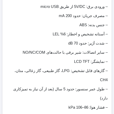
– ورودی برق: 5V/DC از طریق micro USB
– مصرف جریان: حدود 200 mA
– جنس بدنه: ABS
– آستانه تشخیص و اخطار: 6% LEL
– شدت آژیر: حدود 70 dB
– سایر اتصالات: شیر برقی با حالت‌های NO/NC/COM
– نمایشگر: LCD TFT
– گازهای قابل تشخیص: LPG، گاز طبیعی، گاز زغالی، متان،
CH4
– طول عمر سنسور: حدود 5 سال (بعد از آن نیاز به تمیزکاری
دارد)
– فشار هوا: 86–106 kPa