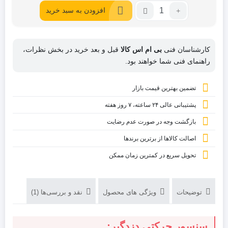
فعلی:
اصلی:
تعداد:
افزودن به سبد خرید
1,480,000
1,230,000
سنسور
حرکتی
تومان
تومان.
دزدگیر
بود.
کارشناسان فنی
بی ام اس کالا
قبل و بعد خرید در بخش نظرات،
فوتال
راهنمای فنی شما خواهند بود.
تضمین بهترین قیمت بازار
پشتیبانی عالی ۲۴ ساعته، ۷ روز هفته
بازگشت وجه در صورت عدم رضایت
اصالت کالاها از برترین برندها
تحویل سریع در کمترین زمان ممکن
توضیحات
ویژگی های محصول
نقد و بررسی‌ها (1)
سنسور حرکتی دزدگیر: