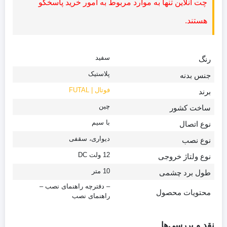
چت آنلاین تنها به موارد مربوط به امور خرید پاسخگو
هستند.
سفید
رنگ
پلاستیک
جنس بدنه
فوتال | FUTAL
برند
چین
ساخت کشور
با سیم
نوع اتصال
دیواری، سقفی
نوع نصب
12 ولت DC
نوع ولتاژ خروجی
10 متر
طول برد چشمی
– دفترچه راهنمای نصب –
محتویات محصول
راهنمای نصب
نقد و بررسی‌ها