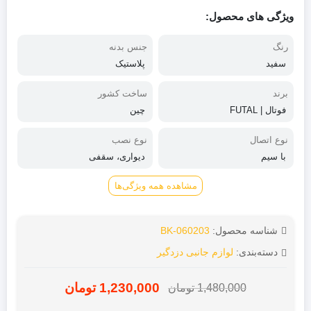
5.00
1
امتیاز
از 5 امتیاز
ویژگی های محصول:
مشتری
رنگ
جنس بدنه
سفید
پلاستیک
برند
ساخت کشور
فوتال | FUTAL
چین
نوع اتصال
نوع نصب
با سیم
دیواری، سقفی
مشاهده همه ویژگی‌ها
شناسه محصول:
BK-060203
دسته‌بندی:
لوازم جانبی دزدگیر
1,230,000
تومان
1,480,000
تومان
قیمت
قیمت