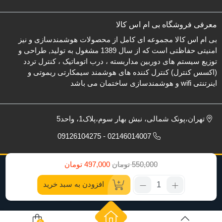
معرفی فروشگاه بی ام اس کالا
بی ام اس کالا مجموعه ای کامل از محصولات هوشمندسازی و نیز
امنیتی حفاظتی است که از سال 1389 مشغول به تولید, طراحی و
توزیع سیستم های دوربین مداربسته ، درب اتوماتیک ، کنترل تردد
(اکسس کنترل) کنترل کننده های هوشمند سیمکارتی ریموتی و
اینرتنتی wifi و هوشمندسازی ساختمان می باشد
تهران،پونک شمالی، نبش بهار سوم،پلاک1، واحد5
02146014007 - 09126104275
قیمت
قیمت
550,000
تومان
497,000
تومان
تمامی حقوق برای بی ام اس کالا محفوظ است.
فعلی:
اصلی:
تعداد:
افزودن به سبد خرید
550,000
497,000
آژیر
تومان
تومان.
ملودی
بود.
سیرن