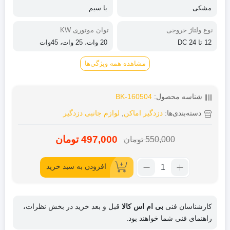
مشکی
با سیم
نوع ولتاژ خروجی
توان موتوری KW
12 تا 24 DC
20 وات، 25 وات، 45وات
مشاهده همه ویژگی‌ها
شناسه محصول:
BK-160504
دسته‌بندی‌ها:
دزدگیر اماکن
,
لوازم جانبی دزدگیر
497,000
تومان
550,000
تومان
قیمت
قیمت
فعلی:
اصلی:
تعداد:
افزودن به سبد خرید
550,000
497,000
آژیر
ملودی
تومان
تومان.
سیرن
بود.
کارشناسان فنی
بی ام اس کالا
قبل و بعد خرید در بخش نظرات،
25وات
راهنمای فنی شما خواهند بود.
3سیم