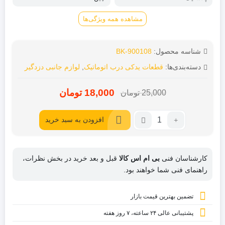
مشاهده همه ویژگی‌ها
شناسه محصول:
BK-900108
دسته‌بندی‌ها:
قطعات یدکی درب اتوماتیک
,
لوازم جانبی دزدگیر
18,000
تومان
25,000
تومان
قیمت
قیمت
فعلی:
اصلی:
تعداد:
افزودن به سبد خرید
25,000
18,000
سیم
دو
تومان
تومان.
زوج
بود.
کارشناسان فنی
بی ام اس کالا
قبل و بعد خرید در بخش نظرات،
مخصوص
راهنمای فنی شما خواهند بود.
دزدگیر
تضمین بهترین قیمت بازار
پشتیبانی عالی ۲۴ ساعته، ۷ روز هفته