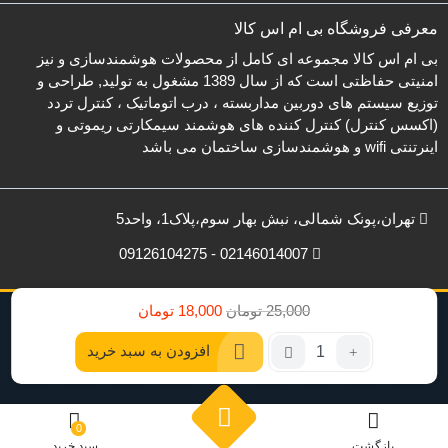
معرفی فروشگاه بی ام اس کالا
بی ام اس کالا مجموعه ای کامل از محصولات هوشمندسازی و نیز
امنیتی حفاظتی است که از سال 1389 مشغول به تولید, طراحی و
توزیع سیستم های دوربین مداربسته ، درب اتوماتیک ، کنترل تردد
(اکسس کنترل) کنترل کننده های هوشمند سیمکارتی ریموتی و
اینرتنتی wifi و هوشمندسازی ساختمان می باشد
تهران،پونک شمالی، نبش بهار سوم،پلاک1، واحد5
02146014007 - 09126104275
قیمت
قیمت
25,000
تومان
18,000
تومان
تمامی حقوق برای بی ام اس کالا محفوظ است.
فعلی:
اصلی:
تعداد:
افزودن به سبد خرید
25,000
18,000
سیم
تومان
تومان.
دو
بود.
زوج
مخصوص
0
بازگشت
سبد خرید