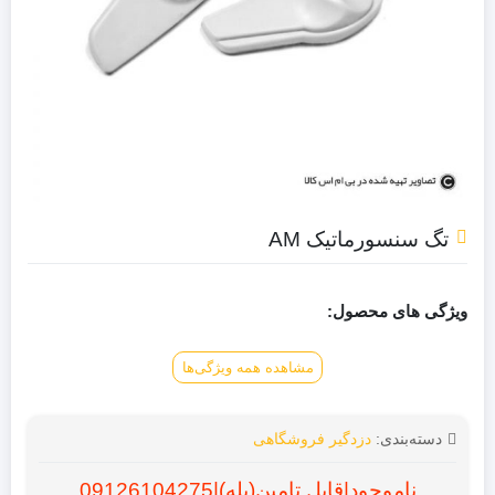
تگ سنسورماتیک AM
ویژگی های محصول:
مشاهده همه ویژگی‌ها
دسته‌بندی:
دزدگیر فروشگاهی
ناموجود|قابل تامین(بله)|09126104275