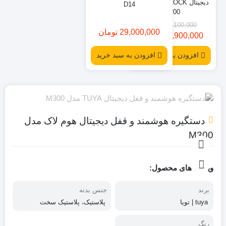
دیجیتال HOMELOCK مدل
D14
V200
38,100,000
تومان
29,000,000
تومان
32,900,000
تومان
قیمت
قیمت
فعلی:
اصلی:
افزودن به سبد خرید
افزودن به سبد خرید
38,100,000
32,900,000
تومان
تومان.
بود.
دستگیره هوشمند و قفل دیجیتال هوم لاک مدل
M300
ویژگی های محصول:
برند
جنس بدنه
tuya | تویا
پلاستیک، پلاستیک سخت
رنگ