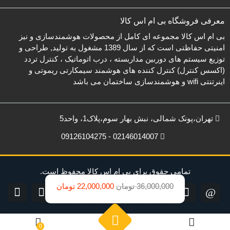
معرفی فروشگاه بی ام اس کالا
بی ام اس کالا مجموعه ای کامل از محصولات هوشمندسازی و نیز
امنیتی حفاظتی است که از سال 1389 مشغول به تولید, طراحی و
توزیع سیستم های دوربین مداربسته ، درب اتوماتیک ، کنترل تردد
(اکسس کنترل) کنترل کننده های هوشمند سیمکارتی ریموتی و
اینرتنتی wifi و هوشمندسازی ساختمان می باشد
تهران،پونک شمالی، نبش بهار سوم،پلاک1، واحد5
02146014007 - 09126104275
تمامی حقوق برای بی ام اس کالا محفوظ است.
قیمت
قیمت
36,000,000
تومان
22,000,000
تومان
فعلی:
اصلی:
36,000,000
22,000,000
تومان
تومان.
0