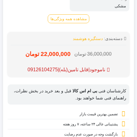
مشکی
مشاهده همه ویژگی‌ها
دسته‌بندی:
دستگیره هوشمند
22,000,000
تومان
36,000,000
تومان
قیمت
قیمت
فعلی:
اصلی:
ناموجود|قابل تامین(بله)|09126104275
36,000,000
22,000,000
تومان
تومان.
کارشناسان فنی
بی ام اس کالا
قبل و بعد خرید در بخش نظرات،
بود.
راهنمای فنی شما خواهند بود.
تضمین بهترین قیمت بازار
پشتیبانی عالی ۲۴ ساعته، ۷ روز هفته
بازگشت وجه در صورت عدم رضایت