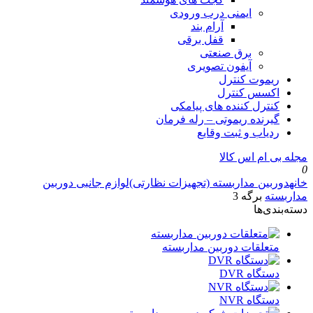
ایمنی درب ورودی
آرام بند
قفل برقی
برق صنعتی
آیفون تصویری
ریموت کنترل
اکسس کنترل
کنترل کننده های پیامکی
گیرنده ریموتی – رله فرمان
ردیاب و ثبت وقایع
مجله بی ام اس کالا
0
خانه
دوربین مداربسته (تجهیزات نظارتی)
لوازم جانبی دوربین
مداربسته
برگه 3
دسته‌بندی‌ها
متعلقات دوربین مداربسته
دستگاه DVR
دستگاه NVR