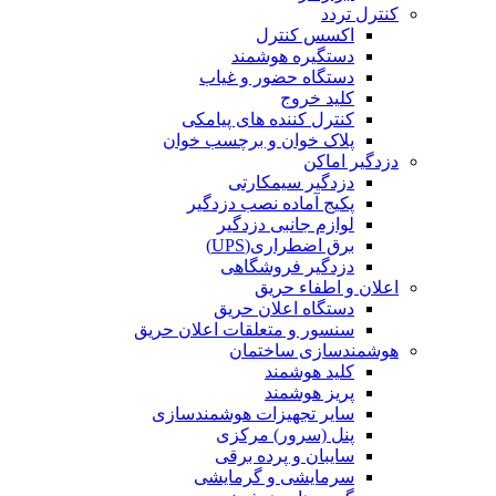
کنترل تردد
اکسس کنترل
دستگیره هوشمند
دستگاه حضور و غیاب
کلید خروج
کنترل کننده های پیامکی
پلاک خوان و برچسب خوان
دزدگیر اماکن
دزدگیر سیمکارتی
پکیج آماده نصب دزدگیر
لوازم جانبی دزدگیر
برق اضطراری(UPS)
دزدگیر فروشگاهی
اعلان و اطفاء حریق
دستگاه اعلان حریق
سنسور و متعلقات اعلان حریق
هوشمندسازی ساختمان
کلید هوشمند
پریز هوشمند
سایر تجهیزات هوشمندسازی
پنل (سرور) مرکزی
سایبان و پرده برقی
سرمایشی و گرمایشی