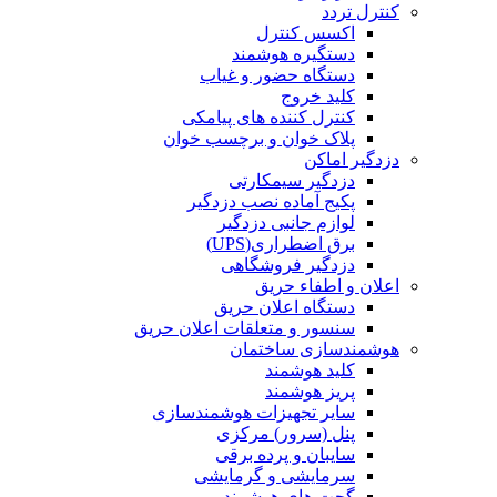
کنترل تردد
اکسس کنترل
دستگیره هوشمند
دستگاه حضور و غیاب
کلید خروج
کنترل کننده های پیامکی
پلاک خوان و برچسب خوان
دزدگیر اماکن
دزدگیر سیمکارتی
پکیج آماده نصب دزدگیر
لوازم جانبی دزدگیر
برق اضطراری(UPS)
دزدگیر فروشگاهی
اعلان و اطفاء حریق
دستگاه اعلان حریق
سنسور و متعلقات اعلان حریق
هوشمندسازی ساختمان
کلید هوشمند
پریز هوشمند
سایر تجهیزات هوشمندسازی
پنل (سرور) مرکزی
سایبان و پرده برقی
سرمایشی و گرمایشی
گجت های هوشمند