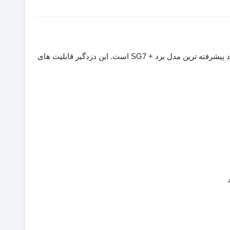
دزدگیر سایلکس SG8 -Q یک زنگ هشدار پیشرفته با ویژگی های مختلف در مقایسه با سایر دزدگیرهای سیم کارتی است. در واقع ، این برد پیشرفته ترین مدل برد + SG7 است. این دزدگیر قابلیت های