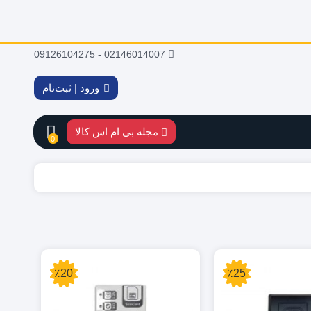
02146014007 - 09126104275
ورود | ثبت‌نام
مجله بی ام اس کالا
0
٪20
٪25