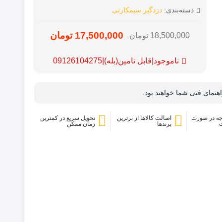
دسته‌بندی:
دزدگیر سیمکارتی
17,500,000
تومان
18,500,000
تومان
قیمت
قیمت
فعلی:
اصلی:
ناموجود|قابل تامین(بله)|09126104275
18,500,000
17,500,000
تومان
تومان.
نمای فنی شما خواهند بود.
بود.
ه در صورت
اصالت کالاها از برترین
تحویل سریع در کمترین
برندها
زمان ممکن