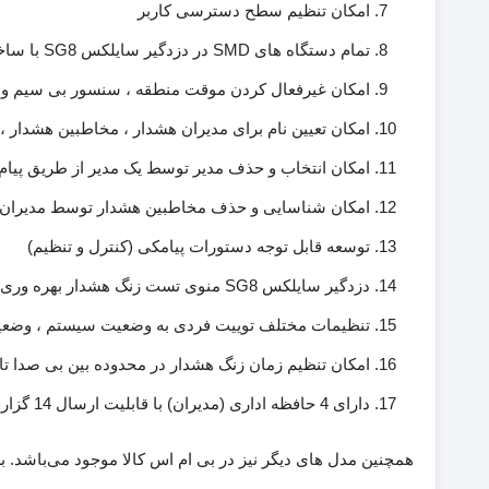
امکان تنظیم سطح دسترسی کاربر
تمام دستگاه های SMD در دزدگیر سایلکس SG8 با ساختار مدار دزدگیر جدید ، ترمینال های خروجی و خنک کننده
امکان غیرفعال کردن موقت منطقه ، سنسور بی سیم و
امکان تعیین نام برای مدیران هشدار ، مخاطبین هشدار ،
امکان انتخاب و حذف مدیر توسط یک مدیر از طریق پیام ک
امکان شناسایی و حذف مخاطبین هشدار توسط مدیران از 
توسعه قابل توجه دستورات پیامکی (کنترل و تنظیم)
دزدگیر سایلکس SG8 منوی تست زنگ هشدار بهره وری برای آزمایش آسان کلیه عملکردهای سخت افزاری و نرم افزاری سیستم
تنظیمات مختلف توییت فردی به وضعیت سیستم ، وضعی
امکان تنظیم زمان زنگ هشدار در محدوده بین بی صدا تا 12 ساعت
دارای 4 حافظه اداری (مدیران) با قابلیت ارسال 14 گزارش مختلف (برق و باتری ، قطع اسپیکر ، قطع خط ثابت ، اعتبار سیم کارت و… )
همچنین مدل های دیگر نیز در بی ام اس کالا موجود می‌باشد.