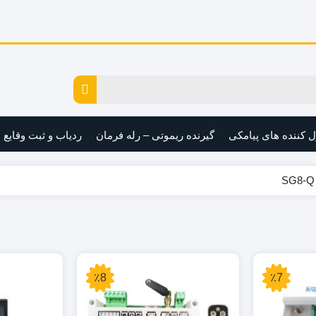
ل کننده های پیامکی
گیرنده ریموتی – رله فرمان
ردیاب و ثبت وقایع
٪8
٪7