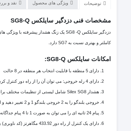
ویژگی های محصول
نقد و بررسی
توضیحات
مشخصات فنی دزدگیر سایلکس SG8-Q
کاملتر و بهتری نسبت به SG7 دارد.
امکانات سایلکس SG8-Q:
دارای 5 منطقه با قابلیت انتخاب هر منطقه در 8 حالت
دارای 4 رله خروجی: می توان آن را از راه دور کنترل کرد (1 رله) و پیام کوتاه (APP) ، دارای COM ، NC ، بدون مخاطب است
هشدار Silex SG8 شامل لیستی از تنظیمات مختلف برای فرآیند رله است
خروجی بلندگو را به 2 خروجی بلندگو 1 و 2 تغییر دهید و از هر زنگ هشدار – آتش سوزی – دستکاری – هراس جداگانه محافظت کنید
پیام 24 ثانیه ای را می توان به صورت 1 تا 4 پیام جداگانه ضبط کرد
دارای یک کنترل از راه دور 433.92 مگاهرتز (کد ناوبری) با