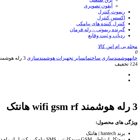
آیفون تصویری
ریموت کنترل
اکسس کنترل
کنترل کننده های پیامکی
گیرنده ریموتی – رله فرمان
ردیاب و ثبت وقایع
مجله بی ام اس کالا
0
خانه
هوشمندسازی ساختمان
سایر تجهیزات هوشمندسازی
3 رله هوشمند wifi gsm rf هانتک
٪24 تخفیف
3 رله هوشمند wifi gsm rf هانتک
ویژگی های محصول:
برند
hantech | هانتک
پروتکل ارتباطی
GSM سیمکارتی، SMS پیامکی، کنترل از راه دور، وای فای wifi، RF ریموتی