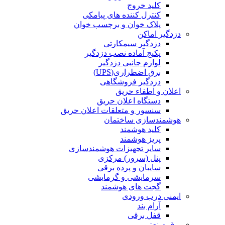
کلید خروج
کنترل کننده های پیامکی
پلاک خوان و برچسب خوان
دزدگیر اماکن
دزدگیر سیمکارتی
پکیج آماده نصب دزدگیر
لوازم جانبی دزدگیر
برق اضطراری(UPS)
دزدگیر فروشگاهی
اعلان و اطفاء حریق
دستگاه اعلان حریق
سنسور و متعلقات اعلان حریق
هوشمندسازی ساختمان
کلید هوشمند
پریز هوشمند
سایر تجهیزات هوشمندسازی
پنل (سرور) مرکزی
سایبان و پرده برقی
سرمایشی و گرمایشی
گجت های هوشمند
ایمنی درب ورودی
آرام بند
قفل برقی
برق صنعتی