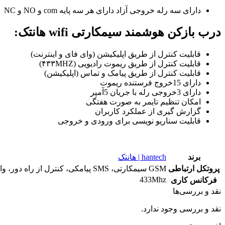
دارای سه رله خروجی آزاد دارای هر سه پایه com و NO و NC
درب بازکن هوشمند سیمکارتی wifi هانتک:
قابلیت کنترل از طریق اپلیکیشن (وای فای و اینترنت)
قابلیت کنترل از طریق ریموت رادیویی (۴۳۳MHZ)
قابلیت کنترل از طریق پیامک و تماس (اپلیکیشن)
دارای 15خروج فرستنده ریموت
دارای 3خروجی رله با جریان 5آمپر
امکان تنظیم تایمر به صورت هفتگی
گزارش گیری از عملکرد کاربران
قابلیت سناریو نویسی برای ورودی و خروجی
برند
hantech | هانتک
پروتکل ارتباطی
GSM سیمکارتی، SMS پیامکی، کنترل از راه دور، وای فای wifi، RF ریموتی
433Mhz
فرکانس کاری
نقد و بررسی‌ها
نقد و بررسی وجود ندارد.